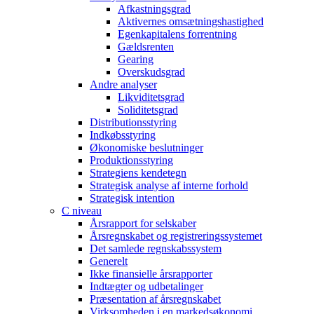
Afkastningsgrad
Aktivernes omsætningshastighed
Egenkapitalens forrentning
Gældsrenten
Gearing
Overskudsgrad
Andre analyser
Likviditetsgrad
Soliditetsgrad
Distributionsstyring
Indkøbsstyring
Økonomiske beslutninger
Produktionsstyring
Strategiens kendetegn
Strategisk analyse af interne forhold
Strategisk intention
C niveau
Årsrapport for selskaber
Årsregnskabet og registreringssystemet
Det samlede regnskabssystem
Generelt
Ikke finansielle årsrapporter
Indtægter og udbetalinger
Præsentation af årsregnskabet
Virksomheden i en markedsøkonomi