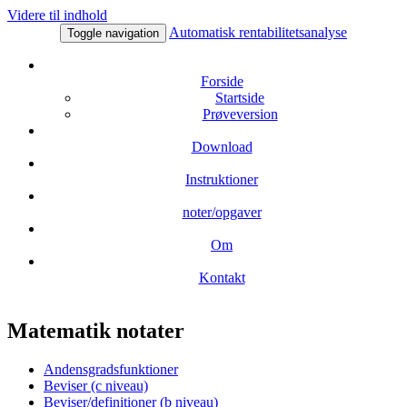
Videre til indhold
Automatisk rentabilitetsanalyse
Toggle navigation
Forside
Startside
Prøveversion
Download
Instruktioner
noter/opgaver
Om
Kontakt
Matematik notater
Andensgradsfunktioner
Beviser (c niveau)
Beviser/definitioner (b niveau)