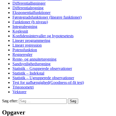
Differentialligninger
Differentialregning
Eksponentialfunktioner
Førstegradsfunktioner (lineære funktioner)
Funktioner (b niveau)
Integralregning
Keglesnit
Konfidensintervaller og hypotesetests
Lineær programmering
Lineær regression
Potensfunktion
Regneregler
Rente- og annuitetsregning
Sandsynlighedsregning
Statistik – Grupperede observationer
Statistik – Indekstal
Statistik – Ugrupperede observationer
Test for uafhængighed(Goodness-of-fit test)
Trigonometri
Vektorer
Søg efter:
Opgaver