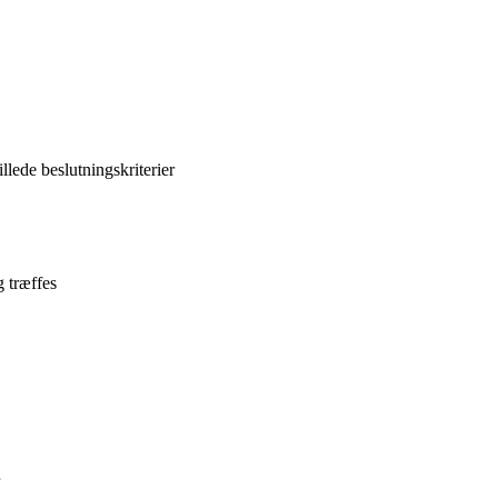
lede beslutningskriterier
g træffes