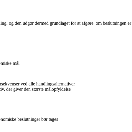
ing, og den udgør dermed grundlaget for at afgøre, om beslutningen e
nomiske mål
l
ekvenser ved alle handlingsalternativer
iv, der giver den største målopfyldelse
onomiske beslutninger bør tages