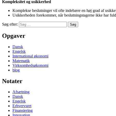
Kompleksitet og usikkerhed
Komplekse beslutninger vil ofte indebære en høj grad af usikk
Usikkerheden forekommer, når beslutningstagerne ikke har ful
Søg efter:
Opgaver
Dansk
Engelsk
International økonomi
Matematik
Virksomhedsøkonomi
blog
Notater
Afsætning
Dansk
Engelsk
Erhvervsret
Finansiering
Innovation