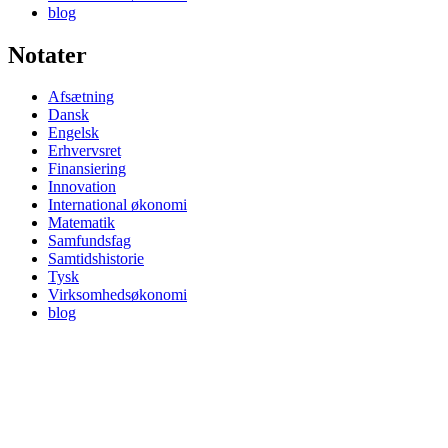
blog
Notater
Afsætning
Dansk
Engelsk
Erhvervsret
Finansiering
Innovation
International økonomi
Matematik
Samfundsfag
Samtidshistorie
Tysk
Virksomhedsøkonomi
blog