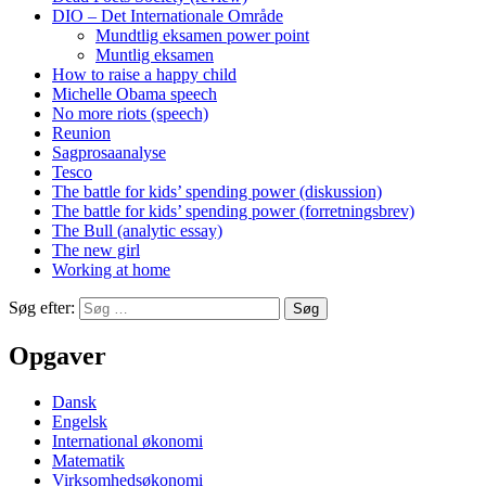
DIO – Det Internationale Område
Mundtlig eksamen power point
Muntlig eksamen
How to raise a happy child
Michelle Obama speech
No more riots (speech)
Reunion
Sagprosaanalyse
Tesco
The battle for kids’ spending power (diskussion)
The battle for kids’ spending power (forretningsbrev)
The Bull (analytic essay)
The new girl
Working at home
Søg efter:
Opgaver
Dansk
Engelsk
International økonomi
Matematik
Virksomhedsøkonomi