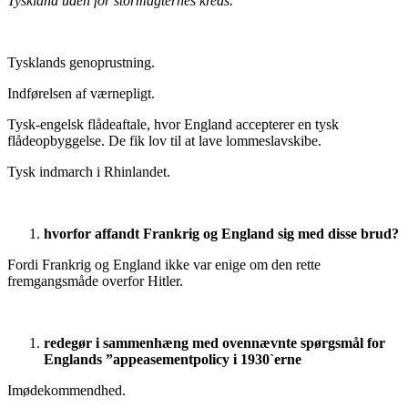
Tyskland uden for stormagternes kreds.
Tysklands genoprustning.
Indførelsen af værnepligt.
Tysk-engelsk flådeaftale, hvor England accepterer en tysk
flådeopbyggelse. De fik lov til at lave lommeslavskibe.
Tysk indmarch i Rhinlandet.
hvorfor affandt Frankrig og England sig med disse brud?
Fordi Frankrig og England ikke var enige om den rette
fremgangsmåde overfor Hitler.
redegør i sammenhæng med ovennævnte spørgsmål for
Englands ”appeasementpolicy i 1930`erne
Imødekommendhed.