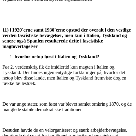
11) i 1920`erne samt 1930`erne opstod der overalt i den vestlige
verden fascistiske bevægelser, men kun i Italien, Tyskland og
senere også Spanien resulterede dette i fascistiske
magtovertagelser –
hvorfor netop først i Italien og Tyskland?
Før 2. verdenskrig fik de imidlertid kun magten i Italien og
Tyskland. Der findes ingen entydige forklaringer på, hvorfor det
netop blev disse lande, men Italien og Tyskland fremviste dog en
række fællestræk.
De var unge stater, som først var blevet samlet omkring 1870, og de
manglede stabile demokratiske traditioner.
Desuden havde de en velorganiseret og stærk arbejderbevægelse,
der gjorde det svært for traditionelle autoritære bevægelser at