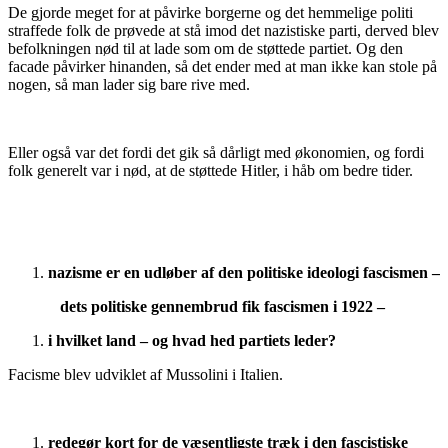
De gjorde meget for at påvirke borgerne og det hemmelige politi
straffede folk de prøvede at stå imod det nazistiske parti, derved blev
befolkningen nød til at lade som om de støttede partiet. Og den
facade påvirker hinanden, så det ender med at man ikke kan stole på
nogen, så man lader sig bare rive med.
Eller også var det fordi det gik så dårligt med økonomien, og fordi
folk generelt var i nød, at de støttede Hitler, i håb om bedre tider.
nazisme er en udløber af den politiske ideologi fascismen –
dets politiske gennembrud fik fascismen i 1922 –
i hvilket land – og hvad hed partiets leder?
Facisme blev udviklet af Mussolini i Italien.
redegør kort for de væsentligste træk i den fascistiske