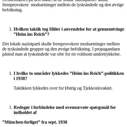
fremprovokere modsætninger mellem de tysksindede og den øvrige
befolkning.
Hvilken taktik tog Hitler i anvendelse for at gennemtvinge
”Heim ins Reich”?
Det lokale nazistparti skulle fremprovokere modsætninger mellem
de tysksindede grupper og den øvrige befolkning. I propagandaen
påstod man at tysksindede var ofre for en voldsom undertrykkelse.
I hvilke to områder lykkedes ”Heim ins Reich”-politikken
i 1938?
Taktikken lykkedes over for Østrig og Tjekkoslovakiet.
Redegør i forbindelse med ovennævnte spørgsmål for
indholdet af
”München-forliget” fra sept. 1938