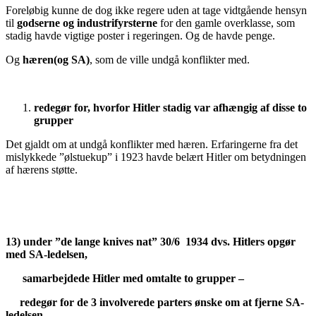
Foreløbig kunne de dog ikke regere uden at tage vidtgående hensyn
til
godserne og industrifyrsterne
for den gamle overklasse, som
stadig havde vigtige poster i regeringen. Og de havde penge.
Og
hæren(og SA)
, som de ville undgå konflikter med.
redegør for, hvorfor Hitler stadig var afhængig af disse to
grupper
Det gjaldt om at undgå konflikter med hæren. Erfaringerne fra det
mislykkede ”ølstuekup” i 1923 havde belært Hitler om betydningen
af hærens støtte.
13) under ”de lange knives nat” 30/6 1934 dvs. Hitlers opgør
med SA-ledelsen,
samarbejdede Hitler med omtalte to grupper –
redegør for de 3 involverede parters ønske om at fjerne SA-
ledelsen