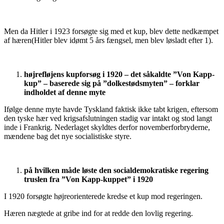
Men da Hitler i 1923 forsøgte sig med et kup, blev dette nedkæmpet
af hæren(Hitler blev idømt 5 års fængsel, men blev løsladt efter 1).
højrefløjens kupforsøg i 1920 – det såkaldte ”Von Kapp-
kup” – baserede sig på ”dolkestødsmyten” – forklar
indholdet af denne myte
Ifølge denne myte havde Tyskland faktisk ikke tabt krigen, eftersom
den tyske hær ved krigsafslutningen stadig var intakt og stod langt
inde i Frankrig. Nederlaget skyldtes derfor novemberforbryderne,
mændene bag det nye socialistiske styre.
på hvilken måde løste den socialdemokratiske regering
truslen fra ”Von Kapp-kuppet” i 1920
I 1920 forsøgte højreorienterede kredse et kup mod regeringen.
Hæren nægtede at gribe ind for at redde den lovlig regering.