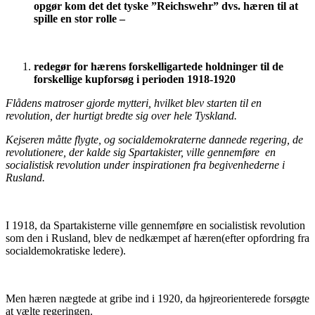
opgør kom det det tyske ”Reichswehr” dvs. hæren til at
spille en stor rolle –
redegør for hærens forskelligartede holdninger til de
forskellige kupforsøg i perioden 1918-1920
Flådens matroser gjorde mytteri, hvilket blev starten til en
revolution, der hurtigt bredte sig over hele Tyskland.
Kejseren måtte flygte, og socialdemokraterne dannede regering, de
revolutionere, der kalde sig Spartakister, ville gennemføre en
socialistisk revolution under inspirationen fra begivenhederne i
Rusland.
I 1918, da Spartakisterne ville gennemføre en socialistisk revolution
som den i Rusland, blev de nedkæmpet af hæren(efter opfordring fra
socialdemokratiske ledere).
Men hæren nægtede at gribe ind i 1920, da højreorienterede forsøgte
at vælte regeringen.