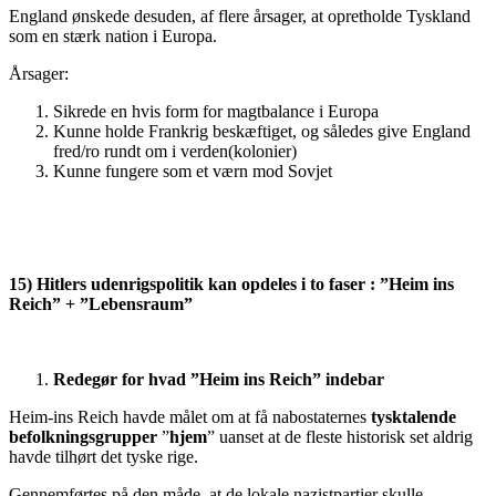
England ønskede desuden, af flere årsager, at opretholde Tyskland
som en stærk nation i Europa.
Årsager:
Sikrede en hvis form for magtbalance i Europa
Kunne holde Frankrig beskæftiget, og således give England
fred/ro rundt om i verden(kolonier)
Kunne fungere som et værn mod Sovjet
15) Hitlers udenrigspolitik kan opdeles i to faser : ”Heim ins
Reich” + ”Lebensraum”
Redegør for hvad ”Heim ins Reich” indebar
Heim-ins Reich havde målet om at få nabostaternes
tysktalende
befolkningsgrupper
”
hjem
” uanset at de fleste historisk set aldrig
havde tilhørt det tyske rige.
Gennemførtes på den måde, at de lokale nazistpartier skulle