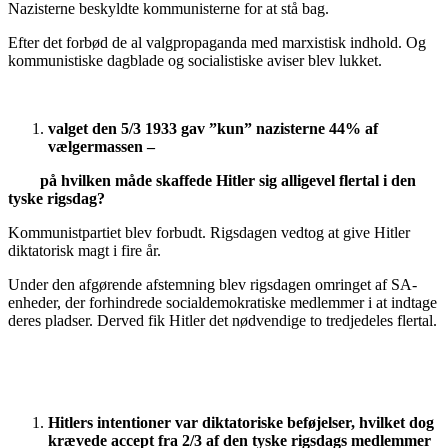
Nazisterne beskyldte kommunisterne for at stå bag.
Efter det forbød de al valgpropaganda med marxistisk indhold. Og
kommunistiske dagblade og socialistiske aviser blev lukket.
valget den 5/3 1933 gav ”kun” nazisterne 44% af
vælgermassen –
på hvilken måde skaffede Hitler sig alligevel flertal i den
tyske rigsdag?
Kommunistpartiet blev forbudt. Rigsdagen vedtog at give Hitler
diktatorisk magt i fire år.
Under den afgørende afstemning blev rigsdagen omringet af SA-
enheder, der forhindrede socialdemokratiske medlemmer i at indtage
deres pladser. Derved fik Hitler det nødvendige to tredjedeles flertal.
Hitlers intentioner var diktatoriske beføjelser, hvilket dog
krævede accept fra 2/3 af den tyske rigsdags medlemmer