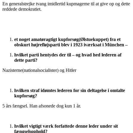
En generalstrejke tvang imidlertid kupmagerne til at give op og dette
reddede demokratiet.
et noget amatøragtigt kupforsøg(Ølstuekuppet) fra et
obskurt højrefløjsparti blev i 1923 iværksat i München –
hvilket parti hentydes der til – og hvad hed lederen af
dette parti?
Nazisterne(nationalsocialister) og Hitler
hvilken straf idømtes lederen for sin deltagelse i omtalte
kupforsøg?
5 års fængsel. Han afsonede dog kun 1 år.
hvilket vigtigt værk forfattede denne leder under sit
fængselsophold?