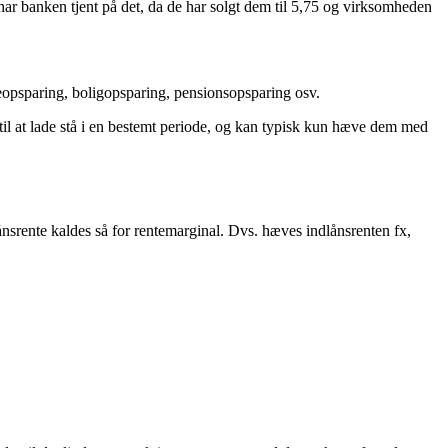
har banken tjent på det, da de har solgt dem til 5,75 og virksomheden
eopsparing, boligopsparing, pensionsopsparing osv.
til at lade stå i en bestemt periode, og kan typisk kun hæve dem med
lånsrente kaldes så for rentemarginal. Dvs. hæves indlånsrenten fx,