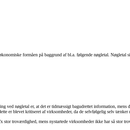
konomiske formåen på baggrund af bl.a. følgende nøgletal. Nøgletal sig
g ved nøgletal er, at det er tidmæssigt bagudrettet information, mens d
ette er blevet kritiseret af virksomheder, da de selvfølgelig selv tænker
 stor troværdighed, mens nystartede virksomheder ikke har så stor tr