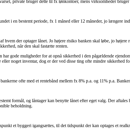
sel, private bruger dette til fx lønkontoer, mens virksomheder bruger 
ndet i en bestemt periode, fx 1 måned eller 12 måneder, jo længere indl
g af hvem der optager lånet. Jo højere risiko banken skal løbe, jo højer
kerhed, når den skal fastætte renten.
nken har gode muligheder for at opnå sikkerhed i den pågældende ejendo
eller noget inventar, dog er der ved disse ting ofte mindre sikkerhed f
rer bankerne ofte med et rentebånd mellem fx 8% p.a. og 11% p.a. Banke
 bestemt formål, og låntager kan benytte lånet efter eget valg. Der afta
onible beholdning.
spunkt et byggeri igangsættes, til det tidspunkt der kan optages et realkr