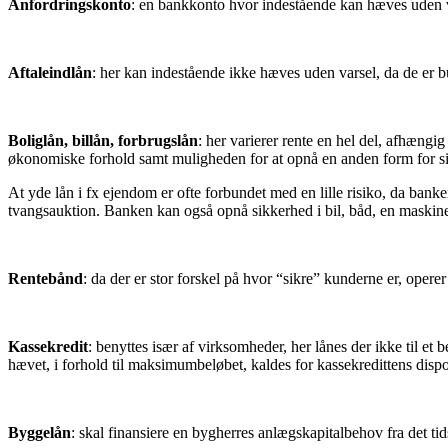
Anfordringskonto
: en bankkonto hvor indestående kan hæves uden var
Aftaleindlån
: her kan indestående ikke hæves uden varsel, da de er bu
Boliglån, billån, forbrugslån
: her varierer rente en hel del, afhængi
økonomiske forhold samt muligheden for at opnå en anden form for sik
At yde lån i fx ejendom er ofte forbundet med en lille risiko, da ba
tvangsauktion. Banken kan også opnå sikkerhed i bil, båd, en maskine 
Rentebånd
: da der er stor forskel på hvor “sikre” kunderne er, ope
Kassekredit
: benyttes især af virksomheder, her lånes der ikke til et
hævet, i forhold til maksimumbeløbet, kaldes for kassekredittens disp
Byggelån
: skal finansiere en bygherres anlægskapitalbehov fra det tid