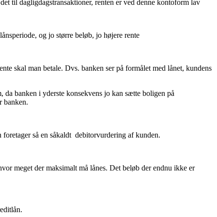
det til dagligdagstransaktioner, renten er ved denne kontoform lav
ånsperiode, og jo større beløb, jo højere rente
e rente skal man betale. Dvs. banken ser på formålet med lånet, kundens
m, da banken i yderste konsekvens jo kan sætte boligen på
or banken.
n foretager så en såkaldt debitorvurdering af kunden.
les hvor meget der maksimalt må lånes. Det beløb der endnu ikke er
editlån.