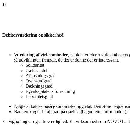
0
Debitorvurdering og sikkerhed
Vurdering af virksomheder
, banken vurderer virksomheders ø
så udviklingen fremgår, da det er denne der er interessant.
Solidaritet
Gældsandel
Afkastningsgrad
Overskudgrad
Dækningsgrad
Egenkapitalens forrentning
Likviditetsgrad
Nøgletal kaldes også økonomiske nøgletal. Den store begrænsnin
Banken kigger i høj grad på nøgletal(bagudrettet information), d
En vigtig ting er også troværdighed. En virksomhed som NOVO har fx