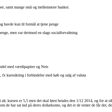
tore, samt mange små og mellemstore banker.
 og havde kun til formål at tjene penge
penge, men var derimod en slags socialforvaltning
andel med værdipapirer og Nets
, fx kurssikring i forbindelse med køb og salg af valuta
lt, kursen er 5,5 men det skal først betales den 1/12 2014, og for at sikr
m de har sat ind på deres dollarkonto, og det er de renter de får der, de