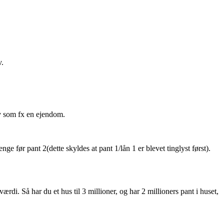
v.
iv som fx en ejendom.
ge før pant 2(dette skyldes at pant 1/lån 1 er blevet tinglyst først).
værdi. Så har du et hus til 3 millioner, og har 2 millioners pant i huset,