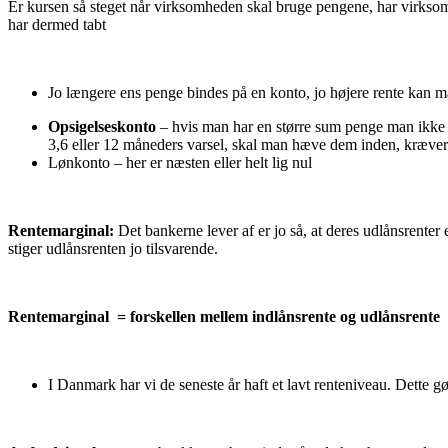
Er kursen så steget når virksomheden skal bruge pengene, har virksomh
har dermed tabt
Jo længere ens penge bindes på en konto, jo højere rente kan m
Opsigelseskonto
– hvis man har en større sum penge man ikke li
3,6 eller 12 måneders varsel, skal man hæve dem inden, kræver 
Lønkonto – her er næsten eller helt lig nul
Rentemarginal:
Det bankerne lever af er jo så, at deres udlånsrenter
stiger udlånsrenten jo tilsvarende.
Rentemarginal = forskellen mellem indlånsrente og udlånsrente
I Danmark har vi de seneste år haft et lavt renteniveau. Dette g