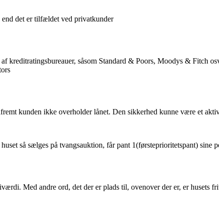
 end det er tilfældet ved privatkunder
et af kreditratingsbureauer, såsom Standard & Poors, Moodys & Fitch os
tors
såfremt kunden ikke overholder lånet. Den sikkerhed kunne være et akt
huset så sælges på tvangsauktion, får pant 1(førsteprioritetspant) sine pen
iværdi. Med andre ord, det der er plads til, ovenover der er, er husets fri