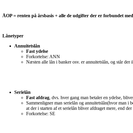
ÅOP = renten på årsbasis + alle de udgifter der er forbundet med
Lånetyper
Annuitetslån
Fast ydelse
Forkortelse: ANN
Næsten alle lån i banker osv. er annuitetslån, og står der 
Serielån
Fast afdrag
, dvs. hver gang man betaler en ydelse, bliv
Sammenligner man serielån og annuitetslån(hvor man i begge
at der i starten af et serielån bliver afdraget mere, end de
Forkortelse: SE