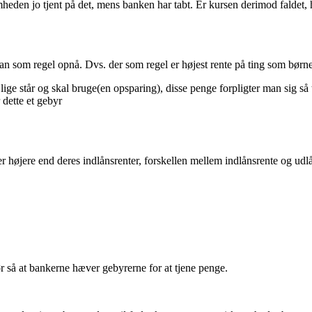
eden jo tjent på det, mens banken har tabt. Er kursen derimod faldet, 
an som regel opnå. Dvs. der som regel er højest rente på ting som børn
ge står og skal bruge(en opsparing), disse penge forpligter man sig så 
dette et gebyr
 er højere end deres indlånsrenter, forskellen mellem indlånsrente og ud
ør så at bankerne hæver gebyrerne for at tjene penge.