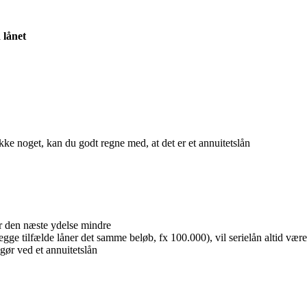
 lånet
ikke noget, kan du godt regne med, at det er et annuitetslån
er den næste ydelse mindre
 tilfælde låner det samme beløb, fx 100.000), vil serielån altid være det
r gør ved et annuitetslån