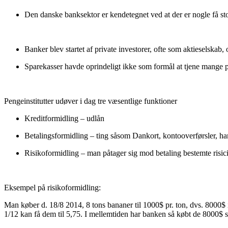
Den danske banksektor er kendetegnet ved at der er nogle få s
Banker blev startet af private investorer, ofte som aktieselskab,
Sparekasser havde oprindeligt ikke som formål at tjene mange 
Pengeinstitutter udøver i dag tre væsentlige funktioner
Kreditformidling – udlån
Betalingsformidling – ting såsom Dankort, kontooverførsler, h
Risikoformidling – man påtager sig mod betaling bestemte risici
Eksempel på risikoformidling:
Man køber d. 18/8 2014, 8 tons bananer til 1000$ pr. ton, dvs. 8000$ i a
1/12 kan få dem til 5,75. I mellemtiden har banken så købt de 8000$ so