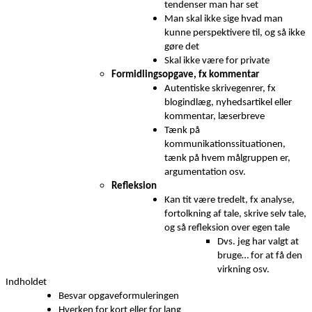
tendenser man har set
Man skal ikke sige hvad man
kunne perspektivere til, og så ikke
gøre det
Skal ikke være for private
Formidlingsopgave, fx kommentar
Autentiske skrivegenrer, fx
blogindlæg, nyhedsartikel eller
kommentar, læserbreve
Tænk på
kommunikationssituationen,
tænk på hvem målgruppen er,
argumentation osv.
Refleksion
Kan tit være tredelt, fx analyse,
fortolkning af tale, skrive selv tale,
og så refleksion over egen tale
Dvs. jeg har valgt at
bruge… for at få den
virkning osv.
Indholdet
Besvar opgaveformuleringen
Hverken for kort eller for lang