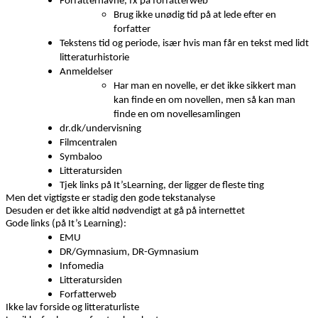
Forfatternavne, fx på forfatterweb
Brug ikke unødig tid på at lede efter en
forfatter
Tekstens tid og periode, især hvis man får en tekst med lidt
litteraturhistorie
Anmeldelser
Har man en novelle, er det ikke sikkert man
kan finde en om novellen, men så kan man
finde en om novellesamlingen
dr.dk/undervisning
Filmcentralen
Symbaloo
Litteratursiden
Tjek links på It’sLearning, der ligger de fleste ting
Men det vigtigste er stadig den gode tekstanalyse
Desuden er det ikke altid nødvendigt at gå på internettet
Gode links (på It’s Learning):
EMU
DR/Gymnasium, DR-Gymnasium
Infomedia
Litteratursiden
Forfatterweb
Ikke lav forside og litteraturliste