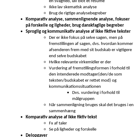
en svaghed, lav blot et resume
Ikke lav skematisk analyse
Brug de rigtige analysebegreber
Komparativ analyse, sammenlignende analyse, fokuser
på forskelle og ligheder, brug danskfaglige begreber
Sproglig og kommunikativ analyse af ikke fiktive tekster
Der er ikke fokus på selve sagen, men på
fremstillingen af sagen, dvs. hvordan kommer
afsenderen frem med sit budskab er vigtigere
end selve budskabet
Hvilke relevante virkemidler er der
Vurdering af fremstillingsformen i forhold til
den intenderede modtager(den/de som
teksten/budskabet er rettet mod) og
kommunikationssituationen
Dvs. vurdering i forhold til
målgruppen
Når sammenligning bruges skal det bruges i en
sammenhæng
Komparativ analyse af ikke fiktiv tekst
Fx af taler
Se på ligheder og forskelle
Delopgaver