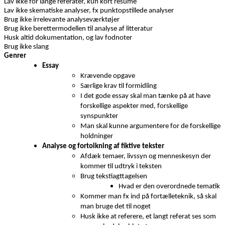
Lav ikke for lange referater, kun kort resume
Lav ikke skematiske analyser, fx punktopstillede analyser
Brug ikke irrelevante analyseværktøjer
Brug ikke berettermodellen til analyse af litteratur
Husk altid dokumentation, og lav fodnoter
Brug ikke slang
Genrer
Essay
Krævende opgave
Særlige krav til formidling
I det gode essay skal man tænke på at have
forskellige aspekter med, forskellige
synspunkter
Man skal kunne argumentere for de forskellige
holdninger
Analyse og fortolkning af fiktive tekster
Afdæk temaer, livssyn og menneskesyn der
kommer til udtryk i teksten
Brug tekstiagttagelsen
Hvad er den overordnede tematik
Kommer man fx ind på fortælleteknik, så skal
man bruge det til noget
Husk ikke at referere, et langt referat ses som