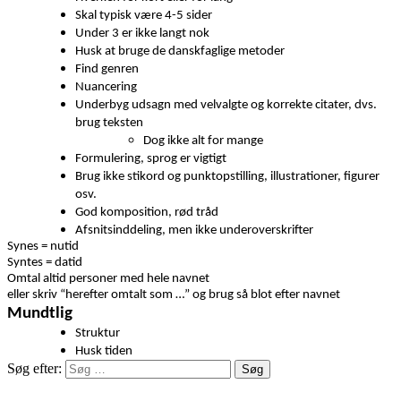
Skal typisk være 4-5 sider
Under 3 er ikke langt nok
Husk at bruge de danskfaglige metoder
Find genren
Nuancering
Underbyg udsagn med velvalgte og korrekte citater, dvs.
brug teksten
Dog ikke alt for mange
Formulering, sprog er vigtigt
Brug ikke stikord og punktopstilling, illustrationer, figurer
osv.
God komposition, rød tråd
Afsnitsinddeling, men ikke underoverskrifter
Synes = nutid
Syntes = datid
Omtal altid personer med hele navnet
eller skriv “herefter omtalt som …” og brug så blot efter navnet
Mundtlig
Struktur
Husk tiden
Søg efter: